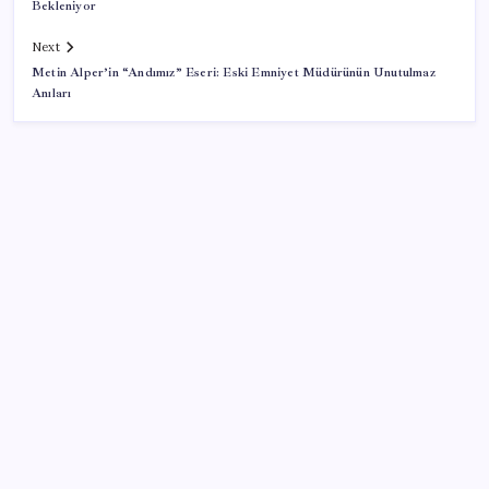
Bekleniyor
Next
Metin Alper’in “Andımız” Eseri: Eski Emniyet Müdürünün Unutulmaz
Anıları
SON YAZILAR
Müze arşivinde unutulan canlılar: Herkes denizatı
sanıyordu ama…
2026 AÖL 3. Dönem sınav sonuçları ne zaman
açıklanacak? Açık Öğretim Lisesi sınav sonuçları