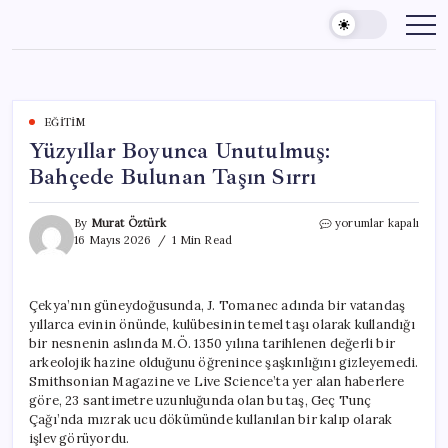
Skip
to
content
EĞITIM
Yüzyıllar Boyunca Unutulmuş:
Bahçede Bulunan Taşın Sırrı
Yüzyıllar
By
Murat Öztürk
yorumlar kapalı
Boyunca
16 Mayıs 2026
1 Min Read
Unutulmuş:
Bahçede
Bulunan
Çekya’nın güneydoğusunda, J. Tomanec adında bir vatandaş
Taşın
yıllarca evinin önünde, kulübesinin temel taşı olarak kullandığı
Sırrı
için
bir nesnenin aslında M.Ö. 1350 yılına tarihlenen değerli bir
arkeolojik hazine olduğunu öğrenince şaşkınlığını gizleyemedi.
Smithsonian Magazine ve Live Science’ta yer alan haberlere
göre, 23 santimetre uzunluğunda olan bu taş, Geç Tunç
Çağı’nda mızrak ucu dökümünde kullanılan bir kalıp olarak
işlev görüyordu.