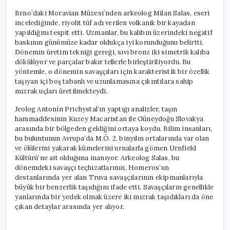
Brno’daki Moravian Müzesi’nden arkeolog Milan Salas, eseri
incelediğinde, riyolit tüf adı verilen volkanik bir kayadan
yapıldığını tespit etti. Uzmanlar, bu kalıbın üzerindeki negatif
baskının günümüze kadar oldukça iyi korunduğunu belirtti.
Dönemin üretim tekniği gereği, sıvı bronz iki simetrik kalıba
dökülüyor ve parçalar bakır tellerle birleştiriliyordu. Bu
yöntemle, o dönemin savaşçıları için karakteristik bir özellik
taşıyan içi boş tabanlı ve uzunlamasına çıkıntılara sahip
mızrak uçları üretilmekteydi.
Jeolog Antonín Prichystal’ın yaptığı analizler, taşın
hammaddesinin Kuzey Macaristan ile Güneydoğu Slovakya
arasında bir bölgeden geldiğini ortaya koydu. Bilim insanları,
bu buluntunun Avrupa’da M.Ö. 2. binyılın ortalarında var olan
ve ölülerini yakarak kümelerini urnalarla gömen Urnfield
Kültürü’ne ait olduğuna inanıyor. Arkeolog Salas, bu
dönemdeki savaşçı teçhizatlarının, Homeros’un
destanlarında yer alan Truva savaşçılarının ekipmanlarıyla
büyük bir benzerlik taşıdığını ifade etti. Savaşçıların genellikle
yanlarında bir yedek olmak üzere iki mızrak taşıdıkları da öne
çıkan detaylar arasında yer alıyor.