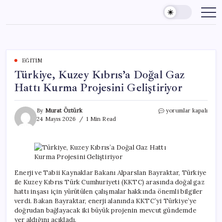
Skip
to
content
EĞITIM
Türkiye, Kuzey Kıbrıs’a Doğal Gaz
Hattı Kurma Projesini Geliştiriyor
Türkiye,
By
Murat Öztürk
yorumlar kapalı
Kuzey
24 Mayıs 2026
1 Min Read
Kıbrıs’a
Doğal
Gaz
Hattı
Kurma
Projesini
Enerji ve Tabii Kaynaklar Bakanı Alparslan Bayraktar, Türkiye
Geliştiriyor
ile Kuzey Kıbrıs Türk Cumhuriyeti (KKTC) arasında doğal gaz
için
hattı inşası için yürütülen çalışmalar hakkında önemli bilgiler
verdi. Bakan Bayraktar, enerji alanında KKTC’yi Türkiye’ye
doğrudan bağlayacak iki büyük projenin mevcut gündemde
yer aldığını açıkladı.