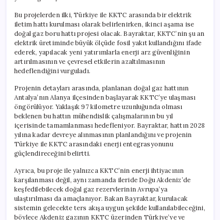
Bu projelerden ilki, Türkiye ile KKTC arasında bir elektrik
iletim hattı kurulması olarak belirlenirken, ikinci aşama ise
doğal gaz boru hattı projesi olacak. Bayraktar, KKTC’nin şu an
elektrik üretiminde büyük ölçüde fosil yakıt kullandığını ifade
ederek, yapılacak yeni yatırımlarla enerji arz güvenliğinin
artırılmasının ve çevresel etkilerin azaltılmasının
hedeflendiğini vurguladı.
Projenin detayları arasında, planlanan doğal gaz hattının
Antalya’nın Alanya ilçesinden başlayarak KKTC’ye ulaşması
öngörülüyor. Yaklaşık 97 kilometre uzunluğunda olması
beklenen bu hattın mühendislik çalışmalarının bu yıl
içerisinde tamamlanması hedefleniyor. Bayraktar, hattın 2028
yılına kadar devreye alınmasının planlandığını ve projenin
Türkiye ile KKTC arasındaki enerji entegrasyonunu
güçlendireceğini belirtti.
Ayrıca, bu proje ile yalnızca KKTC’nin enerji ihtiyacının
karşılanması değil, aynı zamanda ileride Doğu Akdeniz’de
keşfedilebilecek doğal gaz rezervlerinin Avrupa’ya
ulaştırılması da amaçlanıyor. Bakan Bayraktar, kurulacak
sistemin gelecekte ters akışa uygun şekilde kullanılabileceğini,
böylece Akdeniz gazının KKTC üzerinden Türkiye’ye ve