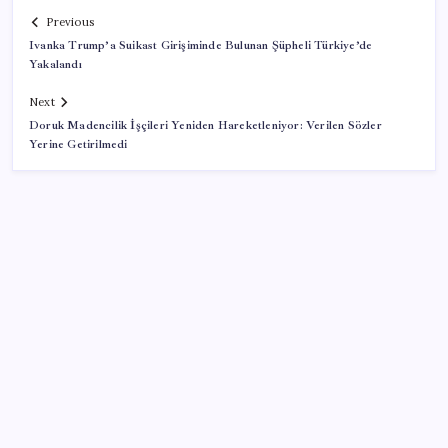
Previous
Ivanka Trump’a Suikast Girişiminde Bulunan Şüpheli Türkiye’de
Yakalandı
Next
Doruk Madencilik İşçileri Yeniden Hareketleniyor: Verilen Sözler
Yerine Getirilmedi
SON YAZILAR
Son dakika… DEM Parti ‘çerçeve yasa’ teklifine imza
attı