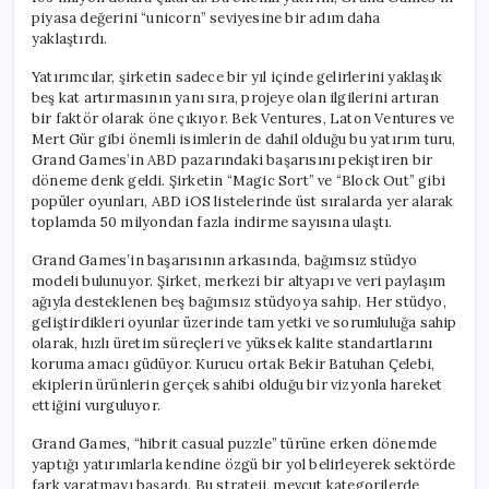
piyasa değerini “unicorn” seviyesine bir adım daha
yaklaştırdı.
Yatırımcılar, şirketin sadece bir yıl içinde gelirlerini yaklaşık
beş kat artırmasının yanı sıra, projeye olan ilgilerini artıran
bir faktör olarak öne çıkıyor. Bek Ventures, Laton Ventures ve
Mert Gür gibi önemli isimlerin de dahil olduğu bu yatırım turu,
Grand Games’in ABD pazarındaki başarısını pekiştiren bir
döneme denk geldi. Şirketin “Magic Sort” ve “Block Out” gibi
popüler oyunları, ABD iOS listelerinde üst sıralarda yer alarak
toplamda 50 milyondan fazla indirme sayısına ulaştı.
Grand Games’in başarısının arkasında, bağımsız stüdyo
modeli bulunuyor. Şirket, merkezi bir altyapı ve veri paylaşım
ağıyla desteklenen beş bağımsız stüdyoya sahip. Her stüdyo,
geliştirdikleri oyunlar üzerinde tam yetki ve sorumluluğa sahip
olarak, hızlı üretim süreçleri ve yüksek kalite standartlarını
koruma amacı güdüyor. Kurucu ortak Bekir Batuhan Çelebi,
ekiplerin ürünlerin gerçek sahibi olduğu bir vizyonla hareket
ettiğini vurguluyor.
Grand Games, “hibrit casual puzzle” türüne erken dönemde
yaptığı yatırımlarla kendine özgü bir yol belirleyerek sektörde
fark yaratmayı başardı. Bu strateji, mevcut kategorilerde