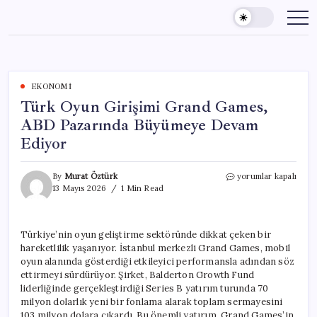
Skip
to
content
EKONOMI
Türk Oyun Girişimi Grand Games,
ABD Pazarında Büyümeye Devam
Ediyor
Türk
By
Murat Öztürk
yorumlar kapalı
Oyun
13 Mayıs 2026
1 Min Read
Girişimi
Grand
Games,
Türkiye’nin oyun geliştirme sektöründe dikkat çeken bir
ABD
hareketlilik yaşanıyor. İstanbul merkezli Grand Games, mobil
Pazarında
Büyümeye
oyun alanında gösterdiği etkileyici performansla adından söz
Devam
ettirmeyi sürdürüyor. Şirket, Balderton Growth Fund
Ediyor
liderliğinde gerçekleştirdiği Series B yatırım turunda 70
için
milyon dolarlık yeni bir fonlama alarak toplam sermayesini
103 milyon dolara çıkardı. Bu önemli yatırım, Grand Games’in