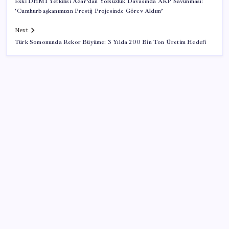
Eski DHMİ Yetkilisi Acar’dan Yolsuzluk Davasında AKP Savunması:
‘Cumhurbaşkanımızın Prestij Projesinde Görev Aldım’
Next
Türk Somonunda Rekor Büyüme: 3 Yılda 200 Bin Ton Üretim Hedefi
SON YAZILAR
Son dakika… DEM Parti ‘çerçeve yasa’ teklifine imza
attı
WhatsApp Hesabınıza Nasıl E-posta Adresi
Eklersiniz?