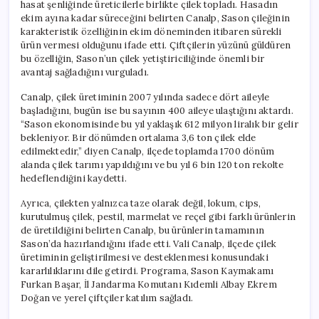
hasat şenliğinde üreticilerle birlikte çilek topladı. Hasadın
ekim ayına kadar süreceğini belirten Canalp, Sason çileğinin
karakteristik özelliğinin ekim döneminden itibaren sürekli
ürün vermesi olduğunu ifade etti. Çiftçilerin yüzünü güldüren
bu özelliğin, Sason’un çilek yetiştiriciliğinde önemli bir
avantaj sağladığını vurguladı.
Canalp, çilek üretiminin 2007 yılında sadece dört aileyle
başladığını, bugün ise bu sayının 400 aileye ulaştığını aktardı.
“Sason ekonomisinde bu yıl yaklaşık 612 milyon liralık bir gelir
bekleniyor. Bir dönümden ortalama 3,6 ton çilek elde
edilmektedir,” diyen Canalp, ilçede toplamda 1700 dönüm
alanda çilek tarımı yapıldığını ve bu yıl 6 bin 120 ton rekolte
hedeflendiğini kaydetti.
Ayrıca, çilekten yalnızca taze olarak değil, lokum, cips,
kurutulmuş çilek, pestil, marmelat ve reçel gibi farklı ürünlerin
de üretildiğini belirten Canalp, bu ürünlerin tamamının
Sason’da hazırlandığını ifade etti. Vali Canalp, ilçede çilek
üretiminin geliştirilmesi ve desteklenmesi konusundaki
kararlılıklarını dile getirdi. Programa, Sason Kaymakamı
Furkan Başar, İl Jandarma Komutanı Kıdemli Albay Ekrem
Doğan ve yerel çiftçiler katılım sağladı.