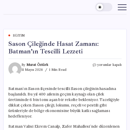
Skip
to
content
EĞITIM
Sason Çileğinde Hasat Zamanı:
Batman’ın Tescilli Lezzeti
Sason
By
Murat Öztürk
yorumlar kapalı
Çileğinde
11 Mayıs 2026
1 Min Read
Hasat
Zamanı:
Batman’ın
Batman’ın Sason ilçesinde tescilli Sason çileğinin hasadına
Tescilli
başlanıldı. Bu yıl 400 ailenin geçim kaynağı olan çilek
Lezzeti
için
üretiminde 6 bin tonu aşan bir rekolte bekleniyor. Tazeliğiyle
dikkat çeken Sason çileği, lokumu, reçeli ve pestili gibi
ürünleriyle de bölge ekonomisine büyük katkı sağlaması
hedefleniyor.
Batman Valisi Ekrem Canalp, Zafer Mahallesi’nde düzenlenen