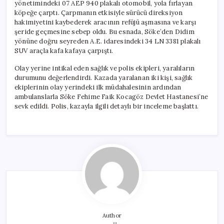
yönetimindeki 07 AEP 940 plakalı otomobil, yola fırlayan
köpeğe çarptı. Çarpmanın etkisiyle sürücü direksiyon
hakimiyetini kaybederek aracının refüjü aşmasına ve karşı
şeride geçmesine sebep oldu. Bu esnada, Söke’den Didim
yönüne doğru seyreden A.E. idaresindeki 34 LN 3381 plakalı
SUV araçla kafa kafaya çarpıştı.
Olay yerine intikal eden sağlık ve polis ekipleri, yaralıların
durumunu değerlendirdi. Kazada yaralanan iki kişi, sağlık
ekiplerinin olay yerindeki ilk müdahalesinin ardından
ambulanslarla Söke Fehime Faik Kocagöz Devlet Hastanesi’ne
sevk edildi. Polis, kazayla ilgili detaylı bir inceleme başlattı.
Author