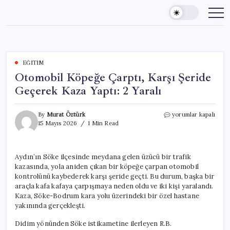
Skip
to
content
EĞITIM
Otomobil Köpeğe Çarptı, Karşı Şeride
Geçerek Kaza Yaptı: 2 Yaralı
Otomobil
By
Murat Öztürk
yorumlar kapalı
Köpeğe
15 Mayıs 2026
1 Min Read
Çarptı,
Karşı
Şeride
Aydın’ın Söke ilçesinde meydana gelen üzücü bir trafik
Geçerek
kazasında, yola aniden çıkan bir köpeğe çarpan otomobil
Kaza
Yaptı:
kontrolünü kaybederek karşı şeride geçti. Bu durum, başka bir
2
araçla kafa kafaya çarpışmaya neden oldu ve iki kişi yaralandı.
Yaralı
Kaza, Söke-Bodrum kara yolu üzerindeki bir özel hastane
için
yakınında gerçekleşti.
Didim yönünden Söke istikametine ilerleyen R.B.