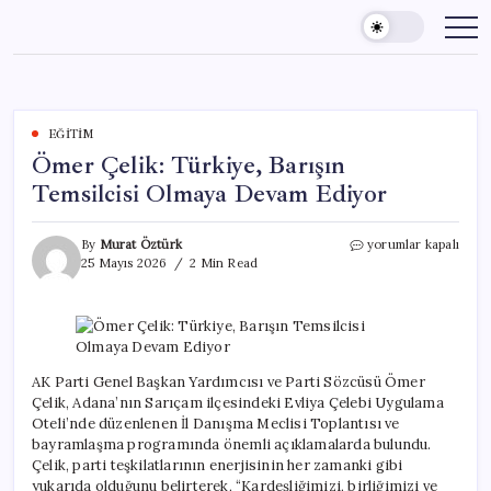
Skip
to
content
EĞITIM
Ömer Çelik: Türkiye, Barışın
Temsilcisi Olmaya Devam Ediyor
Ömer
By
Murat Öztürk
yorumlar kapalı
Çelik:
25 Mayıs 2026
2 Min Read
Türkiye,
Barışın
Temsilcisi
Olmaya
Devam
Ediyor
AK Parti Genel Başkan Yardımcısı ve Parti Sözcüsü Ömer
için
Çelik, Adana’nın Sarıçam ilçesindeki Evliya Çelebi Uygulama
Oteli’nde düzenlenen İl Danışma Meclisi Toplantısı ve
bayramlaşma programında önemli açıklamalarda bulundu.
Çelik, parti teşkilatlarının enerjisinin her zamanki gibi
yukarıda olduğunu belirterek, “Kardeşliğimizi, birliğimizi ve