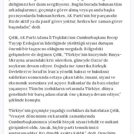
dirliğimizi her daim sergiliyoruz. Bugün burada bulunan tüm
arkadaşlarımız, geçmişte görev almış veya şu anda başka
pozisyonlarda bulunan herkes, AK Parti’nin bir parçasıdır.
Bizde aktif ya da pasif görev yoktur; herkes her zaman görev
başındadır,” dedi.
Çelik, AK Parti Adana İl Teşkilatı’nın Cumhurbaşkanı Recep
Tayyip Erdoğan’ın liderliğinde yürüttüğü siyasi duruşun
önemli bir taşıyıcısı olduğunu vurguladı. Bölgedeki
gelişmelere de değinen Çelik, “Türkiye’nin kuzeyinde Rusya-
Ukrayna arasındaki kriz sürerken, güneyde Gazze’de
soykırım devam ediyor. Doğuda ise Amerika Birleşik
Devletleri ve İsrail’in İran’a yönelik haksız ve hukuksuz
saldırıları sonucunda ortaya çıkan tablo, insani, siyasi ve
ekonomik sorunlara yol açıyor. Balkanlar’da da bazı olaylar
yaşanıyor. Tüm bu zorlukların ortasında Türkiye, dünya
genelinde bir barış adası olarak öne çıkmaya devam ediyor,”
şeklinde konuştu.
Türkiye’nin geçmişte yaşadığı zorlukları da hatırlatan Çelik,
“Vesayet döneminin en karanlık zamanlarında
Cumhurbaşkanımıza yönelik birçok siyasi tehdit ve suikast
girişimleri oldu. Ancak, hiçbir parti temsilcimizi
susturamadılar. Biz dimdik ayakta kaldık,” dedi. Gençliğin