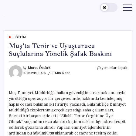
Skip
to
content
EĞITIM
Muş’ta Terör ve Uyuşturucu
Suçlularına Yönelik Şafak Baskını
Muş’ta
By
Murat Öztürk
yorumlar kapalı
Terör
14 Mayıs 2026
1 Min Read
ve
Uyuşturucu
Suçlularına
Muş Emniyet Müdürlüğü, halkın güvenliğini artırmak amacıyla
Yönelik
yürüttüğü operasyonlar çerçevesinde, hakkında kesinleşmiş
Şafak
Baskını
hapis cezası bulunan iki firariyi yakaladı. Bulanık İlçe Emniyet
için
Müdürlüğü ekiplerinin gerçekleştirdiği saha çalışmaları,
önemli bir başarı elde etti. “Silahlı Terör Örgütüne Üye
Olmak” suçundan ceza alan bir kişinin saklandığı adres tespit
edilerek gözaltına alındı. Yapılan emniyet işlemlerinin
ardından bu hükümlü tutuklanarak cezaevine teslim edildi.