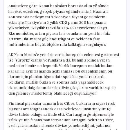
Analistlere göre, kamu bankaları borsada alım yönünde
hareket ederken, gerçek piyasa eğilimlerinin 1 Haziran
sonrasında netleşmesi bekleniyor. Siyasi gerilimlerin
etkisiyle Türkiye’nin 5 yıllık CDS primi 260 baz puana
yükselirken, iki yıllık tahvil faizi %45 seviyelerine ulaştı.
Ekonomistler, artan piyasa faiz oranlarının yeni bir faiz
artırımı ihtimalini güçlendirdiğini ve beklenen faiz
indirimlerinin büyük ölçüde rafa kalktığını vurguluyor.
AKP’nin Meclis’e yeni bir varlık barışı düzenlemesi getirmesi
ise ‘sürpriz’ olarak yorumlansa da, bunun ardında yatan
nedenler henüz netleşmedi. Varlık barışının mutlak butlan
kararı ile aynı zamanda açıklanması, bu düzenlemenin bu
durum için planlandığına dair spekülasyonları artırdı.
İktidarın, mutlak butlan ve sonrasında yaşanabilecek
ekonomik dalgalanmalar ile döviz çıkışlarını varlık barışı ile
dengelemeyi hedeflemiş olabileceği düşünülüyor.
Finansal piyasalar uzmanı İris Cibre, bu kararın siyasi risk
algısını artırdığını ancak esas belirleyici unsurun yurt içi
döviz talebi olduğunu ifade etti. Cari açığın genişlemesiyle
Türkiye’nin finansman ihtiyacının arttığını belirten Cibre,
yerli yatırımcıların henüz dövize yönelmediğini, yabancı