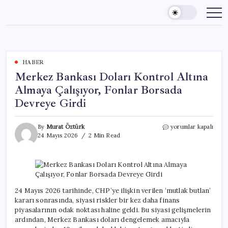
Skip
to
content
HABER
Merkez Bankası Doları Kontrol Altına
Almaya Çalışıyor, Fonlar Borsada
Devreye Girdi
Merkez
By
Murat Öztürk
yorumlar kapalı
Bankası
24 Mayıs 2026
2 Min Read
Doları
Kontrol
Altına
Almaya
Çalışıyor,
Fonlar
24 Mayıs 2026 tarihinde, CHP’ye ilişkin verilen ‘mutlak butlan’
Borsada
kararı sonrasında, siyasi riskler bir kez daha finans
Devreye
piyasalarının odak noktası haline geldi. Bu siyasi gelişmelerin
Girdi
ardından, Merkez Bankası doları dengelemek amacıyla
için