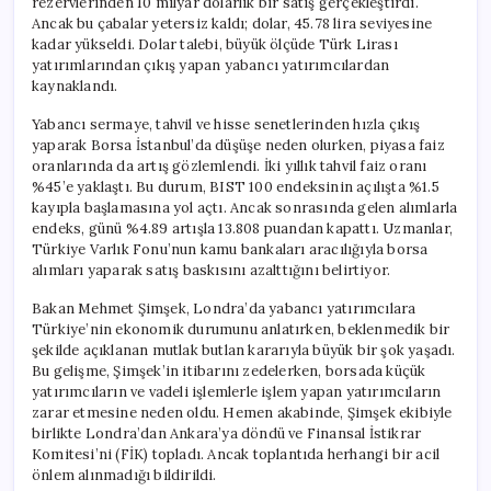
rezervlerinden 10 milyar dolarlık bir satış gerçekleştirdi.
Ancak bu çabalar yetersiz kaldı; dolar, 45.78 lira seviyesine
kadar yükseldi. Dolar talebi, büyük ölçüde Türk Lirası
yatırımlarından çıkış yapan yabancı yatırımcılardan
kaynaklandı.
Yabancı sermaye, tahvil ve hisse senetlerinden hızla çıkış
yaparak Borsa İstanbul’da düşüşe neden olurken, piyasa faiz
oranlarında da artış gözlemlendi. İki yıllık tahvil faiz oranı
%45’e yaklaştı. Bu durum, BIST 100 endeksinin açılışta %1.5
kayıpla başlamasına yol açtı. Ancak sonrasında gelen alımlarla
endeks, günü %4.89 artışla 13.808 puandan kapattı. Uzmanlar,
Türkiye Varlık Fonu’nun kamu bankaları aracılığıyla borsa
alımları yaparak satış baskısını azalttığını belirtiyor.
Bakan Mehmet Şimşek, Londra’da yabancı yatırımcılara
Türkiye’nin ekonomik durumunu anlatırken, beklenmedik bir
şekilde açıklanan mutlak butlan kararıyla büyük bir şok yaşadı.
Bu gelişme, Şimşek’in itibarını zedelerken, borsada küçük
yatırımcıların ve vadeli işlemlerle işlem yapan yatırımcıların
zarar etmesine neden oldu. Hemen akabinde, Şimşek ekibiyle
birlikte Londra’dan Ankara’ya döndü ve Finansal İstikrar
Komitesi’ni (FİK) topladı. Ancak toplantıda herhangi bir acil
önlem alınmadığı bildirildi.