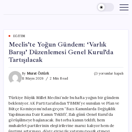
Skip
to
content
EĞITIM
Meclis’te Yoğun Gündem: ‘Varlık
Barışı’ Düzenlemesi Genel Kurul’da
Tartışılacak
Meclis’te
By
Murat Öztürk
yorumlar kapalı
Yoğun
11 Mayıs 2026
2 Min Read
Gündem:
‘Varlık
Barışı’
Türkiye Büyük Millet Meclisi’nde bu hafta yoğun bir gündem
Düzenlemesi
bekleniyor. AK Parti tarafından TBMM’ye sunulan ve Plan ve
Genel
Kurul’da
Bütçe Komisyonu’ndan geçen “Bazı Kanunlarda Değişiklik
Tartışılacak
Yapılmasına Dair Kanun Teklifi”, Salı günü Genel Kurul’da
için
görüşülmeye başlanacak. Bu torba kanun teklifi, hem
muhalefet partilerinin eleştirilerine maruz kalıyor hem de
üretimi artırmayı, döviz girişi ile yatırımı teşvik etmeyi