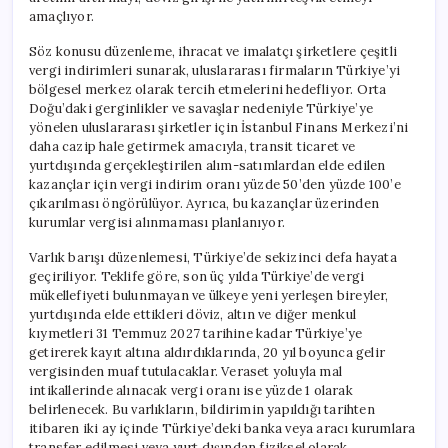
amaçlıyor.
Söz konusu düzenleme, ihracat ve imalatçı şirketlere çeşitli
vergi indirimleri sunarak, uluslararası firmaların Türkiye’yi
bölgesel merkez olarak tercih etmelerini hedefliyor. Orta
Doğu’daki gerginlikler ve savaşlar nedeniyle Türkiye’ye
yönelen uluslararası şirketler için İstanbul Finans Merkezi’ni
daha cazip hale getirmek amacıyla, transit ticaret ve
yurtdışında gerçekleştirilen alım-satımlardan elde edilen
kazançlar için vergi indirim oranı yüzde 50’den yüzde 100’e
çıkarılması öngörülüyor. Ayrıca, bu kazançlar üzerinden
kurumlar vergisi alınmaması planlanıyor.
Varlık barışı düzenlemesi, Türkiye’de sekizinci defa hayata
geçiriliyor. Teklife göre, son üç yılda Türkiye’de vergi
mükellefiyeti bulunmayan ve ülkeye yeni yerleşen bireyler,
yurtdışında elde ettikleri döviz, altın ve diğer menkul
kıymetleri 31 Temmuz 2027 tarihine kadar Türkiye’ye
getirerek kayıt altına aldırdıklarında, 20 yıl boyunca gelir
vergisinden muaf tutulacaklar. Veraset yoluyla mal
intikallerinde alınacak vergi oranı ise yüzde 1 olarak
belirlenecek. Bu varlıkların, bildirimin yapıldığı tarihten
itibaren iki ay içinde Türkiye’deki banka veya aracı kurumlara
transfer edilmesi veya yurt dışından fiziksel olarak