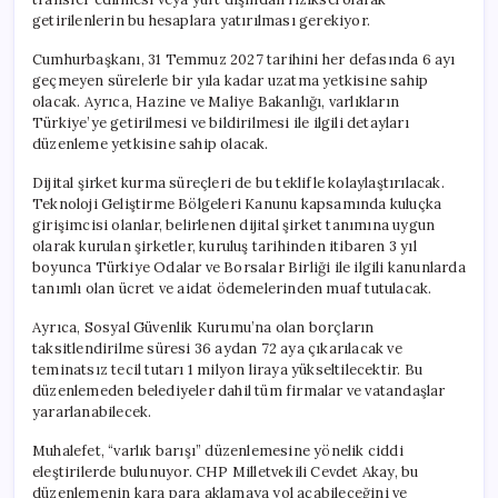
getirilenlerin bu hesaplara yatırılması gerekiyor.
Cumhurbaşkanı, 31 Temmuz 2027 tarihini her defasında 6 ayı
geçmeyen sürelerle bir yıla kadar uzatma yetkisine sahip
olacak. Ayrıca, Hazine ve Maliye Bakanlığı, varlıkların
Türkiye’ye getirilmesi ve bildirilmesi ile ilgili detayları
düzenleme yetkisine sahip olacak.
Dijital şirket kurma süreçleri de bu teklifle kolaylaştırılacak.
Teknoloji Geliştirme Bölgeleri Kanunu kapsamında kuluçka
girişimcisi olanlar, belirlenen dijital şirket tanımına uygun
olarak kurulan şirketler, kuruluş tarihinden itibaren 3 yıl
boyunca Türkiye Odalar ve Borsalar Birliği ile ilgili kanunlarda
tanımlı olan ücret ve aidat ödemelerinden muaf tutulacak.
Ayrıca, Sosyal Güvenlik Kurumu’na olan borçların
taksitlendirilme süresi 36 aydan 72 aya çıkarılacak ve
teminatsız tecil tutarı 1 milyon liraya yükseltilecektir. Bu
düzenlemeden belediyeler dahil tüm firmalar ve vatandaşlar
yararlanabilecek.
Muhalefet, “varlık barışı” düzenlemesine yönelik ciddi
eleştirilerde bulunuyor. CHP Milletvekili Cevdet Akay, bu
düzenlemenin kara para aklamaya yol açabileceğini ve