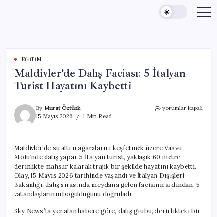
Skip
to
content
EĞITIM
Maldivler’de Dalış Faciası: 5 İtalyan
Turist Hayatını Kaybetti
Maldivler’de
By
Murat Öztürk
yorumlar kapalı
Dalış
15 Mayıs 2026
1 Min Read
Faciası:
5
İtalyan
Maldivler’de su altı mağaralarını keşfetmek üzere Vaavu
Turist
Atolü’nde dalış yapan 5 İtalyan turist, yaklaşık 60 metre
Hayatını
Kaybetti
derinlikte mahsur kalarak trajik bir şekilde hayatını kaybetti.
için
Olay, 15 Mayıs 2026 tarihinde yaşandı ve İtalyan Dışişleri
Bakanlığı, dalış sırasında meydana gelen facianın ardından, 5
vatandaşlarının boğulduğunu doğruladı.
Sky News’ta yer alan habere göre, dalış grubu, derinlikteki bir