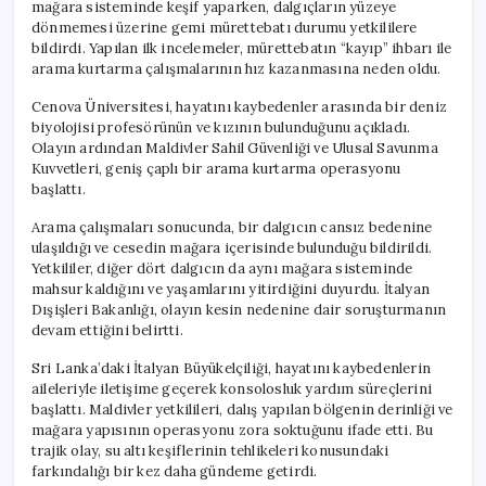
mağara sisteminde keşif yaparken, dalgıçların yüzeye
dönmemesi üzerine gemi mürettebatı durumu yetkililere
bildirdi. Yapılan ilk incelemeler, mürettebatın “kayıp” ihbarı ile
arama kurtarma çalışmalarının hız kazanmasına neden oldu.
Cenova Üniversitesi, hayatını kaybedenler arasında bir deniz
biyolojisi profesörünün ve kızının bulunduğunu açıkladı.
Olayın ardından Maldivler Sahil Güvenliği ve Ulusal Savunma
Kuvvetleri, geniş çaplı bir arama kurtarma operasyonu
başlattı.
Arama çalışmaları sonucunda, bir dalgıcın cansız bedenine
ulaşıldığı ve cesedin mağara içerisinde bulunduğu bildirildi.
Yetkililer, diğer dört dalgıcın da aynı mağara sisteminde
mahsur kaldığını ve yaşamlarını yitirdiğini duyurdu. İtalyan
Dışişleri Bakanlığı, olayın kesin nedenine dair soruşturmanın
devam ettiğini belirtti.
Sri Lanka’daki İtalyan Büyükelçiliği, hayatını kaybedenlerin
aileleriyle iletişime geçerek konsolosluk yardım süreçlerini
başlattı. Maldivler yetkilileri, dalış yapılan bölgenin derinliği ve
mağara yapısının operasyonu zora soktuğunu ifade etti. Bu
trajik olay, su altı keşiflerinin tehlikeleri konusundaki
farkındalığı bir kez daha gündeme getirdi.