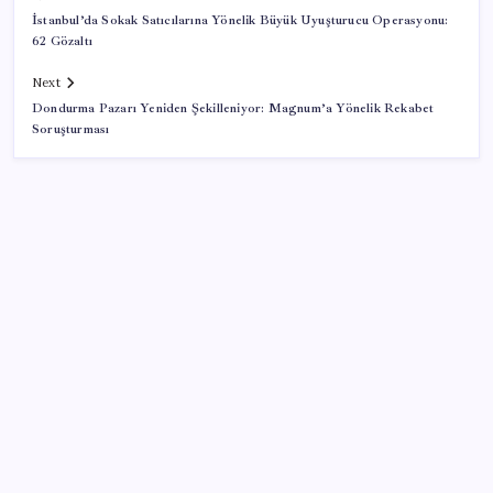
İstanbul’da Sokak Satıcılarına Yönelik Büyük Uyuşturucu Operasyonu:
62 Gözaltı
Next
Dondurma Pazarı Yeniden Şekilleniyor: Magnum’a Yönelik Rekabet
Soruşturması
SON YAZILAR
Müze arşivinde unutulan canlılar: Herkes denizatı
sanıyordu ama…
2026 AÖL 3. Dönem sınav sonuçları ne zaman