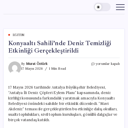
Skip
to
content
EĞITIM
Konyaaltı Sahili’nde Deniz Temizliği
Etkinliği Gerçekleştirildi
Konyaaltı
By
Murat Öztürk
yorumlar kapalı
Sahili’nde
17 Mayıs 2026
1 Min Read
Deniz
Temizliği
Etkinliği
17 Mayıs 2026 tarihinde Antalya Büyükşehir Belediyesi,
Gerçekleştirildi
“Antalya İli Deniz Çöpleri Eylem Planı” kapsamında, deniz
için
kirliliği konusunda farkındalık yaratmak amacıyla Konyaaltı
Belediyesi önündeki sahilde bir etkinlik düzenledi. “Mavi
Akdeniz” teması ile gerçekleştirilen bu etkinliğe dalış okulları,
sualtı toplulukları, sivil toplum kuruluşları, gönüllü dalgıçlar ve
birçok vatandaş katıldı.