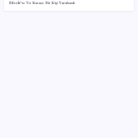
Bilecik’te Tır Kazası: Bir Kişi Yaralandı
SON YAZILAR
Müze arşivinde unutulan canlılar: Herkes denizatı
sanıyordu ama…
2026 AÖL 3. Dönem sınav sonuçları ne zaman
açıklanacak? Açık Öğretim Lisesi sınav sonuçları
nasıl ve nereden öğrenilir?
Togg Servis Noktası Sayısını Türkiye Genelinde 58’e
Çıkardı