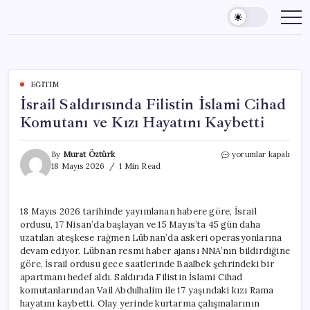
Skip
to
content
EĞITIM
İsrail Saldırısında Filistin İslami Cihad
Komutanı ve Kızı Hayatını Kaybetti
İsrail
By
Murat Öztürk
yorumlar kapalı
Saldırısında
18 Mayıs 2026
1 Min Read
Filistin
İslami
Cihad
18 Mayıs 2026 tarihinde yayımlanan habere göre, İsrail
Komutanı
ordusu, 17 Nisan’da başlayan ve 15 Mayıs’ta 45 gün daha
ve
Kızı
uzatılan ateşkese rağmen Lübnan’da askeri operasyonlarına
Hayatını
devam ediyor. Lübnan resmi haber ajansı NNA’nın bildirdiğine
Kaybetti
göre, İsrail ordusu gece saatlerinde Baalbek şehrindeki bir
için
apartmanı hedef aldı. Saldırıda Filistin İslami Cihad
komutanlarından Vail Abdulhalim ile 17 yaşındaki kızı Rama
hayatını kaybetti. Olay yerinde kurtarma çalışmalarının