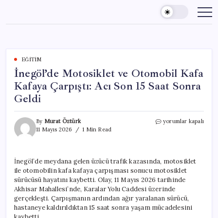
Skip
to
content
EĞITIM
İnegöl’de Motosiklet ve Otomobil Kafa
Kafaya Çarpıştı: Acı Son 15 Saat Sonra
Geldi
İnegöl’de
By
Murat Öztürk
yorumlar kapalı
Motosiklet
11 Mayıs 2026
1 Min Read
ve
Otomobil
Kafa
İnegöl’de meydana gelen üzücü trafik kazasında, motosiklet
Kafaya
ile otomobilin kafa kafaya çarpışması sonucu motosiklet
Çarpıştı:
Acı
sürücüsü hayatını kaybetti. Olay, 11 Mayıs 2026 tarihinde
Son
Akhisar Mahallesi’nde, Karalar Yolu Caddesi üzerinde
15
gerçekleşti. Çarpışmanın ardından ağır yaralanan sürücü,
Saat
hastaneye kaldırıldıktan 15 saat sonra yaşam mücadelesini
Sonra
kaybetti.