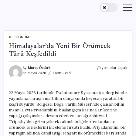
Skip
to
content
EKONOMI
Himalayalar’da Yeni Bir Örümcek
Türü Keşfedildi
Himalayalar’da
By
Murat Öztürk
yorumlar kapalı
Yeni
22 Mayıs 2026
1 Min Read
Bir
Örümcek
Türü
22 Mayıs 2026 tarihinde Evolutionary Systematics dergisinde
Keşfedildi
yayımlanan araştırma, bilim dünyasında heyecan yaratan bir
için
keşfi duyurdu. Bölgesel Doğa Tarihi Müzesi’nde çalışan bilim
insanı Devi Priyadarshini, başlangıçta karıncalar üzerine
yaptığı çalışmalara devam ederken, ortağı Ashirwad
Tripathy’den gelen yüksek rakımlı bölgelerden toplanan
örümcek örneklerini inceleme fırsatı buldu. Priyadarshini, bir
yaprağın altında karşılaştığı rengarenk örümcekler karşısında