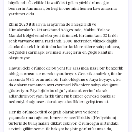
büyülendi. Özellikle Hawaii’deki gülen yüzlü örümceğin
benzerini tanıması, bu keşfin önemini hemen kavramasına
yardımcı oldu.
Ekim 2023 itibarıyla araştırma derinleştirildi ve
Himalayalar’ın Uttarakhand bölgesinde, Makku, Tala ve
Mandal bölgelerinde bu yeni örümcek türünün tam 32 farklı
renk varyasyonuna rastlandı. 2000 metreden yüksek dağlık
alanlarda, tek bir türün bu kadar farklı renklere sahip olması,
bölgedeki karmaşık evrimsel süreçlerin en güçlü kanıtını
oluşturuyor.
Hawaii’deki örümcekle bu yeni tür arasında nasıl bir benzerlik
olduğu sorusu ise merak uyandırıyor. Genetik analizler, iki tür
arasında %8,5 oranında bir fark olduğunu ortaya koyuyor, bu
da onların tamamen ayrı evrimsel kökenlere sahip olduğunu
gösteriyor. Biyolojide bu olgu “yakınsak evrim” olarak
adlandırılıyor; yani farklı türlerin benzer çevresel baskılar
nedeniyle bağımsız olarak aynı özellikleri geliştirmesi.
Her iki örümcek türü coğrafi olarak ayrı yerlerde
yaşamalarına rağmen, benzer zencefil bitkisi (Hedychium)
türlerinde buluşmaları dikkat çekiyor. Örümceğin sırtındaki
sevimli gülümseme, ilk bakışta hoş bir görüntü sunsa da,