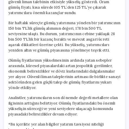
güvenli liman talebinin etkisiyle yükseliş gösterdi. Gram
gümüş fiyatı, kısa sürede 105 TL’den 125 TL’ye çıkarak
yatırımcılara önemli kazançlar sundu.
Bir haftalık süreçte gümüş yatırımına yönelen bir yatırımcının
150 bin TL’lik gümüş alımının değeri, 178 bin 500 TL
seviyesine ulaştı. Bu durum, yatırımcının cebine yaklaşık 28
bin 500 TL’lik bir kazanç bıraktı ve mevcut asgari ücreti
aşarak dikkatleri üzerine çekti. Bu yükseliş, yatırımcıları
yeniden altın ve gümüş piyasasına yönelmeye teşvik etti.
Gümüş fiyatlarının yükselmesinin ardında yatan sebepler
arasında, küresel piyasalardaki artan jeopolitik gerilimler,
ekonomik belirsizlikler ve döviz kurlarındaki dalgalanmalar
yer alıyor. Güvenli liman taleplerinin artması ile birlikte sanayi
sektöründen gelen güçlü talep de gümüş fiyatlarını yukarı
yönde etkiliyor.
Analistler, yatırımcıların son dönemde değerli metallere olan
ilgisinin arttığını belirtiyor. Gümüş fiyatlarındaki bu önemli
yükselişin süreceği ve yeni seviyelere ulaşacağı konusunda
piyasadaki belirsizlikler devam ediyor.
*Bu içerikte yer alan bilgiler yatırım tavsiyesi niteliği