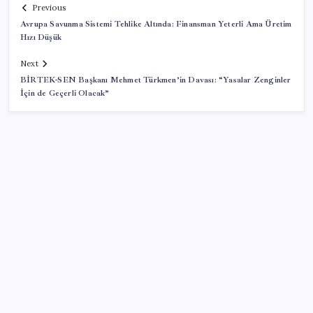
Previous
Avrupa Savunma Sistemi Tehlike Altında: Finansman Yeterli Ama Üretim
Hızı Düşük
Next
BİRTEK-SEN Başkanı Mehmet Türkmen’in Davası: “Yasalar Zenginler
İçin de Geçerli Olacak”
SON YAZILAR
Son dakika… DEM Parti ‘çerçeve yasa’ teklifine imza
attı