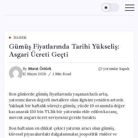
Skip
to
content
HABER
Gümüş Fiyatlarında Tarihi Yükseliş:
Asgari Ücreti Geçti
Gümüş
By
Murat Öztürk
yorumlar kapalı
Fiyatlarında
12 Mayıs 2026
1 Min Read
Tarihi
Yükseliş:
Asgari
Son günlerde gümüş fiyatlarında yaşanan hızlı artış,
Ücreti
yatırımcıların değerli metallere olan ilgisini yeniden artırdı.
Geçti
için
Yaklaşık bir haftalık süreçte gümüş, yüzde 19 oranında değer
kazanarak 150 bin TL’lik bir yatırımla elde edilen kazanç,
mevcut asgari ücret seviyesini geride bıraktı.
Son haftanın en dikkat çekici yatırım aracı olan gümüş,
küresel piyasalardaki dalgalanmalar, jeopolitik riskler ve