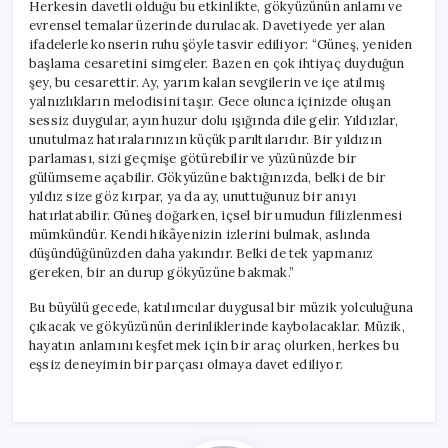
Herkesin davetli olduğu bu etkinlikte, gökyüzünün anlamı ve
evrensel temalar üzerinde durulacak. Davetiyede yer alan
ifadelerle konserin ruhu şöyle tasvir ediliyor: “Güneş, yeniden
başlama cesaretini simgeler. Bazen en çok ihtiyaç duyduğun
şey, bu cesarettir. Ay, yarım kalan sevgilerin ve içe atılmış
yalnızlıkların melodisini taşır. Gece olunca içinizde oluşan
sessiz duygular, ayın huzur dolu ışığında dile gelir. Yıldızlar,
unutulmaz hatıralarınızın küçük parıltılarıdır. Bir yıldızın
parlaması, sizi geçmişe götürebilir ve yüzünüzde bir
gülümseme açabilir. Gökyüzüne baktığınızda, belki de bir
yıldız size göz kırpar, ya da ay, unuttuğunuz bir anıyı
hatırlatabilir. Güneş doğarken, içsel bir umudun filizlenmesi
mümkündür. Kendi hikâyenizin izlerini bulmak, aslında
düşündüğünüzden daha yakındır. Belki de tek yapmanız
gereken, bir an durup gökyüzüne bakmak.”
Bu büyülü gecede, katılımcılar duygusal bir müzik yolculuğuna
çıkacak ve gökyüzünün derinliklerinde kaybolacaklar. Müzik,
hayatın anlamını keşfetmek için bir araç olurken, herkes bu
eşsiz deneyimin bir parçası olmaya davet ediliyor.