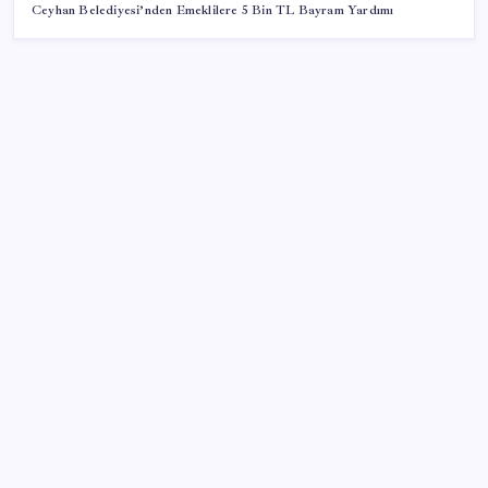
Ceyhan Belediyesi’nden Emeklilere 5 Bin TL Bayram Yardımı
SON YAZILAR
Son dakika… DEM Parti ‘çerçeve yasa’ teklifine imza
attı
WhatsApp Hesabınıza Nasıl E-posta Adresi
Eklersiniz?
Lenovo’nun Googlebook Serisi Sızdırıldı
ABD’de su tesislerine siber saldırı
Tesla Model Y İlanına 325 Bin TL Ceza Kesildi