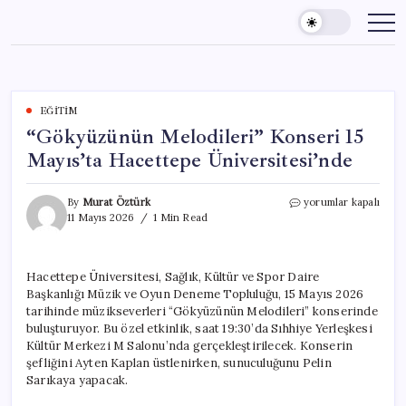
Skip
to
content
EĞITIM
“Gökyüzünün Melodileri” Konseri 15
Mayıs’ta Hacettepe Üniversitesi’nde
“Gökyüzünün
By
Murat Öztürk
yorumlar kapalı
Melodileri”
11 Mayıs 2026
1 Min Read
Konseri
15
Mayıs’ta
Hacettepe Üniversitesi, Sağlık, Kültür ve Spor Daire
Hacettepe
Başkanlığı Müzik ve Oyun Deneme Topluluğu, 15 Mayıs 2026
Üniversitesi’nde
için
tarihinde müzikseverleri “Gökyüzünün Melodileri” konserinde
buluşturuyor. Bu özel etkinlik, saat 19:30’da Sıhhiye Yerleşkesi
Kültür Merkezi M Salonu’nda gerçekleştirilecek. Konserin
şefliğini Ayten Kaplan üstlenirken, sunuculuğunu Pelin
Sarıkaya yapacak.