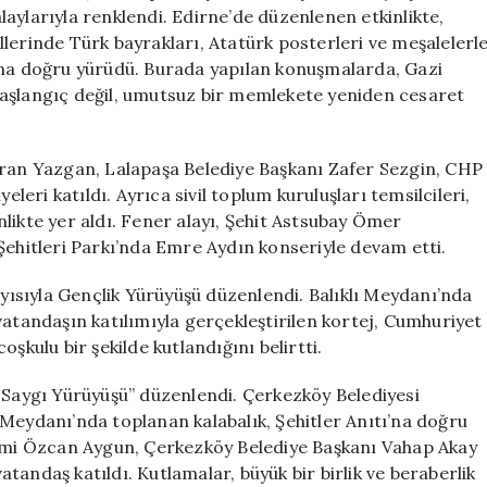
Mayıs
 alaylarıyla renklendi. Edirne’de düzenlenen etkinlikte,
Bayramı
lerinde Türk bayrakları, Atatürk posterleri ve meşalelerl
Kutlamaları
’na doğru yürüdü. Burada yapılan konuşmalarda, Gazi
için
başlangıç değil, umutsuz bir memlekete yeniden cesaret
aran Yazgan, Lalapaşa Belediye Başkanı Zafer Sezgin, CHP
eleri katıldı. Ayrıca sivil toplum kuruluşları temsilcileri,
likte yer aldı. Fener alayı, Şehit Astsubay Ömer
hitleri Parkı’nda Emre Aydın konseriyle devam etti.
ayısıyla Gençlik Yürüyüşü düzenlendi. Balıklı Meydanı’nda
vatandaşın katılımıyla gerçekleştirilen kortej, Cumhuriyet
şkulu bir şekilde kutlandığını belirtti.
e Saygı Yürüyüşü” düzenlendi. Çerkezköy Belediyesi
Meydanı’nda toplanan kalabalık, Şehitler Anıtı’na doğru
hami Özcan Aygun, Çerkezköy Belediye Başkanı Vahap Akay
vatandaş katıldı. Kutlamalar, büyük bir birlik ve beraberlik