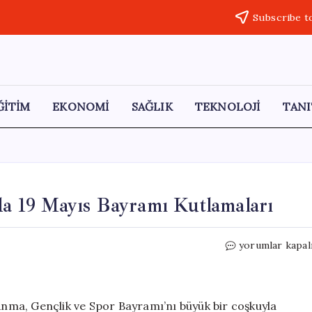
Subscribe t
ĞİTİM
EKONOMİ
SAĞLIK
TEKNOLOJİ
TANI
’da 19 Mayıs Bayramı Kutlamaları
Edirne,
yorumlar kapal
Kırklareli
ve
Tekirdağ’da
19
 Anma, Gençlik ve Spor Bayramı’nı büyük bir coşkuyla