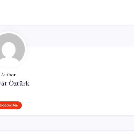
Author
at Öztürk
Follow Me