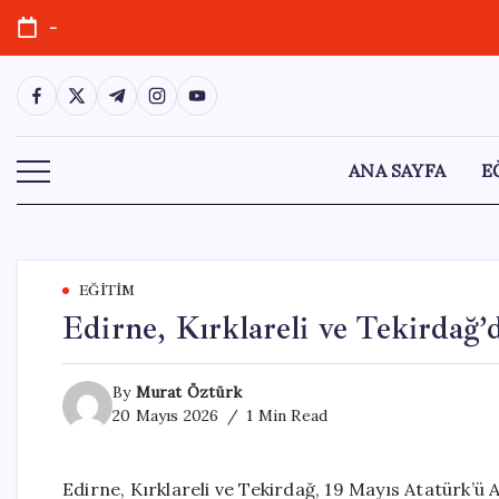
Skip
-
to
content
https://www.facebook.com/
https://twitter.com/
https://t.me/
https://www.instagram.com/
https://youtube.com/
ANA SAYFA
E
EĞITIM
Edirne, Kırklareli ve Tekirdağ
By
Murat Öztürk
20 Mayıs 2026
1 Min Read
Edirne, Kırklareli ve Tekirdağ, 19 Mayıs Atatürk’ü