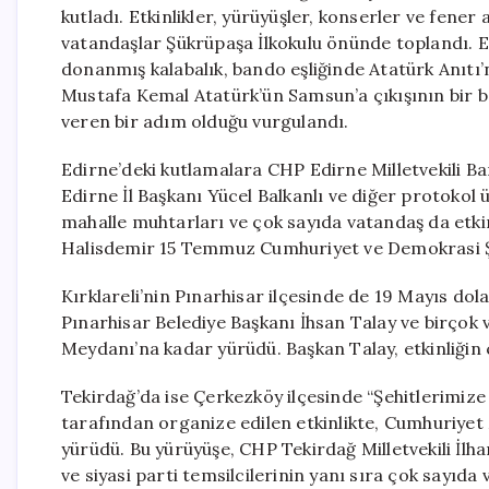
kutladı. Etkinlikler, yürüyüşler, konserler ve fener
vatandaşlar Şükrüpaşa İlkokulu önünde toplandı. El
donanmış kalabalık, bando eşliğinde Atatürk Anıtı
Mustafa Kemal Atatürk’ün Samsun’a çıkışının bir 
veren bir adım olduğu vurgulandı.
Edirne’deki kutlamalara CHP Edirne Milletvekili B
Edirne İl Başkanı Yücel Balkanlı ve diğer protokol üy
mahalle muhtarları ve çok sayıda vatandaş da etkin
Halisdemir 15 Temmuz Cumhuriyet ve Demokrasi Şe
Kırklareli’nin Pınarhisar ilçesinde de 19 Mayıs dol
Pınarhisar Belediye Başkanı İhsan Talay ve birçok 
Meydanı’na kadar yürüdü. Başkan Talay, etkinliğin co
Tekirdağ’da ise Çerkezköy ilçesinde “Şehitlerimiz
tarafından organize edilen etkinlikte, Cumhuriyet 
yürüdü. Bu yürüyüşe, CHP Tekirdağ Milletvekili İl
ve siyasi parti temsilcilerinin yanı sıra çok sayıda 