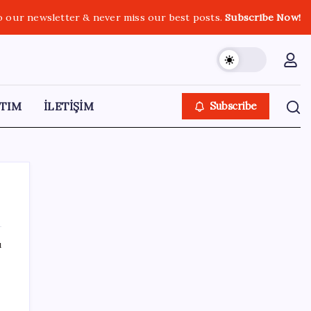
o our newsletter & never miss our best posts.
Subscribe Now!
TIM
İLETİŞİM
Subscribe
ı
SON YAZILAR
Son dakika… DEM Parti ‘çerçeve yasa’
teklifine imza attı