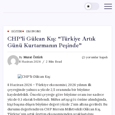
Skip
to
content
EĞITIM
EKONOMI
CHP’li Gülcan Kış: “Türkiye Artık
Günü Kurtarmanın Peşinde”
CHP’li
By
Murat Öztürk
yorumlar kapalı
Gülcan
8 Haziran 2026
2 Min Read
Kış:
“Türkiye
Artık
Günü
Kurtarmanın
8 Haziran 2026 – Türkiye ekonomisi, 2026 yılının ilk
Peşinde”
çeyreğinde yalnızca yüzde 2,5 oranında bir büyüme
için
kaydedebildi. Önceki çeyreğe göre büyüme oranı ise sadece
yüzde 0,1 olarak belirlendi. Nüfus artışı göz önüne alındığında,
kişi başına düşen büyüme değeri yüzde 2’nin altına geriledi. Bu
durumu değerlendiren CHP Mersin Milletvekili Gülcan Kış,
Türkiye’nin artık üretim ekonomisinden uzaklaştığını