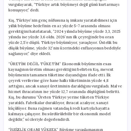
vurgulayarak, “Türkiye artık büyümeyi değil günü kurtarmayı
konuşuyor,” dedi.
Kış, Türkiye’nin genç nüfusuna iş imkanı yaratabilmesi için
yıllık büyüme hedefinin en az yüzde 5-7 arasında olması
gerektiğini hatırlatarak, “2024 yılında büyüme yüzde 3,3, 2025
yılında ise yüzde 3,6 oldu. 2026’nın ilk çeyreğinde bu oran
yüzde 2,5’e düştü. Türkiye büyümüyor, yavaşlıyor. Üstelik bu
düşük büyüme, yüzde 32’nin üzerindeki enflasyonun bedeliyle
sağlanıyor,” diye ekledi.
“ÜRETİM DEĞİL TÜKETİM” Ekonomik büyümenin esas
kaynağının üretim olması gerektiğini belirten Kış, mevcut
büyümenin tamamen tüketime dayandığını ifade etti. İlk
çeyrek verilerine göre hane halkı tüketiminin yüzde 4,8
arttığını, ancak sanayi üretiminin daraldığını vurguladı. Mal ve
hizmet ihracatının ise yüzde 12,7 oranında düştüğünü belirtti.
Kış, bu durumu “Üreten Türkiye yerine tüketen Türkiye
yaratıldı. Fabrikalar duraklıyor, ihracat azalıyor, sanayi
küçülüyor. Buna rağmen vatandaş kredi kartıyla hayatta
kalmaya çalışıyor. Bu sürdürülebilir bir ekonomik model
değildir,” sözleriyle değerlendirdi.
“İŞSİZLİK ORANI YÜKSEK” Büyüme yavaşlamasının