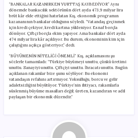
“BANKALAR KAZANIRKEN YURTTAŞ KAYBEDİYOR” Aynı
dönemde bankacılık sektörünün dört ayda 473,9 milyar lira
brüt kâr elde ettiğini hatırlatan Kış, ekonomik programın
kazananının bankalar olduğunu söyledi. “Vatandaş geçinmek
için kredi çekiyor, kredi kartına yükleniyor. Esnaf borçla
dönüyor. Çiftçi borçla ekim yapıyor. Ama bankalar dört ayda
474 milyar lira kâr açıklıyor. Bu durum, ekonominin kim için
çalıştığını açıkça gösteriyor,” dedi.
“BÜYÜMENİN NİTELİĞİ ÖNEMLİ” Kış, açıklamasını şu
sözlerle tamamladı: “Türkiye büyümeyi unuttu, çünkü üretimi
unuttu. Sanayiyi unuttu. Çiftçiyi unuttu. İhracatı unuttu. Bugün
açıklanan rakamlar bize şunu söylüyor: Bu ekonomi
vatandaşın refahını artırmıyor. Yoksulluğu, borcu ve gelir
adaletsizliğini büyütüyor. Türkiye’nin ihtiyacı, rakamlarla
süslenmiş büyüme masalları değil; üreten, kazandıran ve adil
paylaşan bir ekonomik düzendir.”