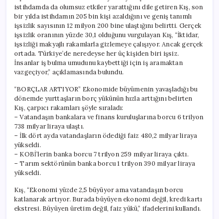
istihdamda da olumsuz etkiler yarattığını dile getiren Kış, son
bir yılda istihdamın 205 bin kişi azaldığını ve geniş tanımlı
işsizlik sayısının 12 milyon 200 bine ulaştığını belirtti. Gerçek
işsizlik oranının yüzde 30,1 olduğunu vurgulayan Kış, “İktidar,
işsizliği makyajlı rakamlarla gizlemeye çalışıyor. Ancak gerçek
ortada. Türkiye’de neredeyse her üç kişiden biri işsiz.
İnsanlar iş bulma umudunu kaybettiği için iş aramaktan
vazgeçiyor,” açıklamasında bulundu.
“BORÇLAR ARTIYOR” Ekonomide büyümenin yavaşladığı bu
dönemde yurttaşların borç yükünün hızla arttığını belirten
Kış, çarpıcı rakamları şöyle sıraladı:
– Vatandaşın bankalara ve finans kuruluşlarına borcu 6 trilyon
738 milyar liraya ulaştı.
– İlk dört ayda vatandaşların ödediği faiz 480,2 milyar liraya
yükseldi.
– KOBİ’lerin banka borcu 7 trilyon 259 milyar liraya çıktı.
– Tarım sektörünün banka borcu 1 trilyon 390 milyar liraya
yükseldi.
Kış, “Ekonomi yüzde 2,5 büyüyor ama vatandaşın borcu
katlanarak artıyor. Burada büyüyen ekonomi değil, kredi kartı
ekstresi. Büyüyen üretim değil, faiz yükü,” ifadelerini kullandı.