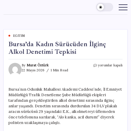
Skip
to
content
EĞITIM
Bursa’da Kadın Sürücüden İlginç
Alkol Denetimi Tepkisi
Bursa’da
By
Murat Öztürk
yorumlar kapalı
Kadın
22 Mayıs 2026
1 Min Read
Sürücüden
İlginç
Alkol
Bursa’nın Odunluk Mahallesi Akademi Caddesi’nde, İl Emniyet
Denetimi
Müdürlüğü Trafik Denetleme Şube Müdürlüğü ekipleri
Tepkisi
için
tarafından gerçekleştirilen alkol denetimi sırasında ilginç
anlar yaşandı. Denetim sırasında durdurulan 34 DLV plakalı
aracın sürücüsü 29 yaşındaki E.K., alkolmetreyi üflemeden
önce telefonuna sarılarak, “Alo kanka, acil durum!” diyerek
polisten uzaklaşmaya çalıştı.