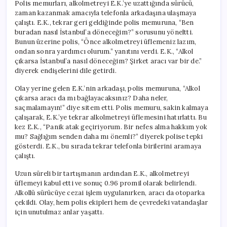
Polis memurları, alkolmetreyi E.K.’ye uzattığında sürücü,
zaman kazanmak amacıyla telefonla arkadaşına ulaşmaya
çalıştı. E.K., tekrar geri geldiğinde polis memuruna, “Ben
buradan nasıl İstanbul’a döneceğim?” sorusunu yöneltti.
Bunun üzerine polis, “Önce alkolmetreyi üflemeniz lazım,
ondan sonra yardımcı olurum.” yanıtını verdi. E.K., “Alkol
çıkarsa İstanbul’a nasıl döneceğim? Şirket aracı var bir de.”
diyerek endişelerini dile getirdi.
Olay yerine gelen E.K.’nin arkadaşı, polis memuruna, “Alkol
çıkarsa aracı da mı bağlayacaksınız? Daha neler,
saçmalamayın!” diye sitem etti. Polis memuru, sakin kalmaya
çalışarak, E.K.’ye tekrar alkolmetreyi üflemesini hatırlattı. Bu
kez E.K., “Panik atak geçiriyorum. Bir nefes alma hakkım yok
mu? Sağlığım senden daha mı önemli?” diyerek polise tepki
gösterdi. E.K., bu sırada tekrar telefonla birilerini aramaya
çalıştı.
Uzun süreli bir tartışmanın ardından E.K., alkolmetreyi
üflemeyi kabul etti ve sonuç 0.96 promil olarak belirlendi.
Alkollü sürücüye cezai işlem uygulanırken, aracı da otoparka
çekildi. Olay, hem polis ekipleri hem de çevredeki vatandaşlar
için unutulmaz anlar yaşattı.