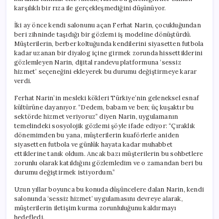
karşılıklı bir rıza ile gerçekleşmediğini düşünüyor.
İki ay önce kendi salonunu açan Ferhat Narin, çocukluğundan
beri zihninde taşıdığı bir gözlemi iş modeline dönüştürdü.
Müşterilerin, berber koltuğunda kendilerini siyasetten futbola
kadar uzanan bir diyalog içine girmek zorunda hissettiklerini
gözlemleyen Narin, dijital randevu platformuna ‘sessiz
hizmet’ seçeneğini ekleyerek bu durumu değiştirmeye karar
verdi.
Ferhat Narin’in mesleki kökleri Türkiye’nin geleneksel esnaf
kültürüne dayanıyor. “Dedem, babam ve ben; üç kuşaktır bu
sektörde hizmet veriyoruz” diyen Narin, uygulamanın
temelindeki sosyolojik gözlemi şöyle ifade ediyor: “Çıraklık
dönemimden bu yana, müşterilerin kuaförlerle aniden
siyasetten futbola ve günlük hayata kadar muhabbet
ettiklerine tanık oldum. Ancak bazı müşterilerin bu sohbetlere
zorunlu olarak katıldığını gözlemledim ve o zamandan beri bu
durumu değiştirmek istiyordum.”
Uzun yıllar boyunca bu konuda düşüncelere dalan Narin, kendi
salonunda ‘sessiz hizmet’ uygulamasını devreye alarak,
müşterilerin iletişim kurma zorunluluğunu kaldırmayı
hedefledi.