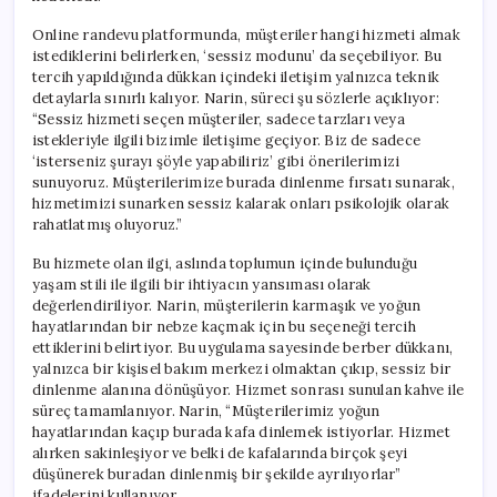
Online randevu platformunda, müşteriler hangi hizmeti almak
istediklerini belirlerken, ‘sessiz modunu’ da seçebiliyor. Bu
tercih yapıldığında dükkan içindeki iletişim yalnızca teknik
detaylarla sınırlı kalıyor. Narin, süreci şu sözlerle açıklıyor:
“Sessiz hizmeti seçen müşteriler, sadece tarzları veya
istekleriyle ilgili bizimle iletişime geçiyor. Biz de sadece
‘isterseniz şurayı şöyle yapabiliriz’ gibi önerilerimizi
sunuyoruz. Müşterilerimize burada dinlenme fırsatı sunarak,
hizmetimizi sunarken sessiz kalarak onları psikolojik olarak
rahatlatmış oluyoruz.”
Bu hizmete olan ilgi, aslında toplumun içinde bulunduğu
yaşam stili ile ilgili bir ihtiyacın yansıması olarak
değerlendiriliyor. Narin, müşterilerin karmaşık ve yoğun
hayatlarından bir nebze kaçmak için bu seçeneği tercih
ettiklerini belirtiyor. Bu uygulama sayesinde berber dükkanı,
yalnızca bir kişisel bakım merkezi olmaktan çıkıp, sessiz bir
dinlenme alanına dönüşüyor. Hizmet sonrası sunulan kahve ile
süreç tamamlanıyor. Narin, “Müşterilerimiz yoğun
hayatlarından kaçıp burada kafa dinlemek istiyorlar. Hizmet
alırken sakinleşiyor ve belki de kafalarında birçok şeyi
düşünerek buradan dinlenmiş bir şekilde ayrılıyorlar”
ifadelerini kullanıyor.