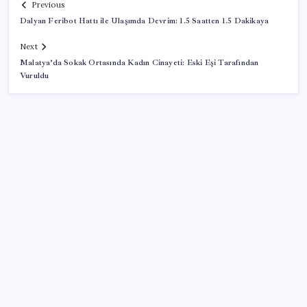
Previous
Dalyan Feribot Hattı ile Ulaşımda Devrim: 1.5 Saatten 1.5 Dakikaya
Next
Malatya’da Sokak Ortasında Kadın Cinayeti: Eski Eşi Tarafından
Vuruldu
SON YAZILAR
Müze arşivinde unutulan canlılar: Herkes denizatı
sanıyordu ama…
2026 AÖL 3. Dönem sınav sonuçları ne zaman