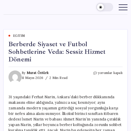
Skip
to
content
EĞITIM
Berberde Siyaset ve Futbol
Sohbetlerine Veda: Sessiz Hizmet
Dönemi
Berberde
By
Murat Öztürk
yorumlar kapalı
Siyaset
11 Mayıs 2026
2 Min Read
ve
Futbol
Sohbetlerine
31 yaşındaki Ferhat Narin, Ankara’daki berber dükkanında
Veda:
makasını eline aldığında, yalnızca saç kesmiyor; aynı
Sessiz
Hizmet
zamanda modern yaşamın getirdiği sosyal yorgunluğa karşı
Dönemi
bir nefes alma alanı sunuyor. İlkokul birinci sınıftan itibaren
için
dedesi İsmet Narin ve babası Ahmet Narin’in yanında çıraklık
yapan Narin, yıllar boyunca berber koltuğunda zorunlu sohbet
kuralına tanıklık etti. Ancak, Narin bu geleneğin her zaman