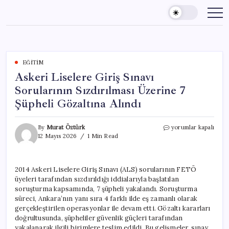
Skip
to
content
EĞITIM
Askeri Liselere Giriş Sınavı
Sorularının Sızdırılması Üzerine 7
Şüpheli Gözaltına Alındı
Askeri
By
Murat Öztürk
yorumlar kapalı
Liselere
12 Mayıs 2026
1 Min Read
Giriş
Sınavı
Sorularının
2014 Askeri Liselere Giriş Sınavı (ALS) sorularının FETÖ
Sızdırılması
üyeleri tarafından sızdırıldığı iddialarıyla başlatılan
Üzerine
7
soruşturma kapsamında, 7 şüpheli yakalandı. Soruşturma
Şüpheli
süreci, Ankara’nın yanı sıra 4 farklı ilde eş zamanlı olarak
Gözaltına
gerçekleştirilen operasyonlar ile devam etti. Gözaltı kararları
Alındı
doğrultusunda, şüpheliler güvenlik güçleri tarafından
için
yakalanarak ilgili birimlere teslim edildi. Bu gelişmeler, sınav