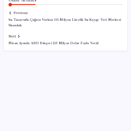
Previous
Su Tasarrufu Çağrısı Varken 115 Milyon Litrelik Su Kayıp: Veri Merkezi
Skandalı
Next
Nisan Ayında ABD Bütçesi 215 Milyar Dolar Fazla Verdi
SON YAZILAR
Son dakika… DEM Parti ‘çerçeve yasa’ teklifine imza
attı