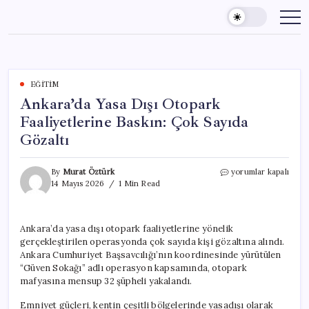
Skip
to
content
EĞITIM
Ankara’da Yasa Dışı Otopark
Faaliyetlerine Baskın: Çok Sayıda
Gözaltı
Ankara’da
By
Murat Öztürk
yorumlar kapalı
Yasa
14 Mayıs 2026
1 Min Read
Dışı
Otopark
Faaliyetlerine
Ankara’da yasa dışı otopark faaliyetlerine yönelik
Baskın:
gerçekleştirilen operasyonda çok sayıda kişi gözaltına alındı.
Çok
Sayıda
Ankara Cumhuriyet Başsavcılığı’nın koordinesinde yürütülen
Gözaltı
“Güven Sokağı” adlı operasyon kapsamında, otopark
için
mafyasına mensup 32 şüpheli yakalandı.
Emniyet güçleri, kentin çeşitli bölgelerinde yasadışı olarak