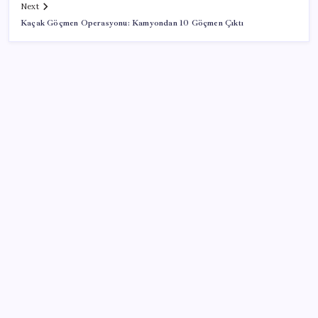
Next
Kaçak Göçmen Operasyonu: Kamyondan 10 Göçmen Çıktı
SON YAZILAR
Son dakika… DEM Parti ‘çerçeve yasa’ teklifine imza
attı
WhatsApp Hesabınıza Nasıl E-posta Adresi
Eklersiniz?
Lenovo’nun Googlebook Serisi Sızdırıldı
ABD’de su tesislerine siber saldırı