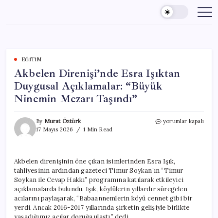
Skip
to
content
EĞITIM
Akbelen Direnişi’nde Esra Işıktan
Duygusal Açıklamalar: “Büyük
Ninemin Mezarı Taşındı”
Akbelen
By
Murat Öztürk
yorumlar kapalı
Direnişi’nde
17 Mayıs 2026
1 Min Read
Esra
Işıktan
Duygusal
Akbelen direnişinin öne çıkan isimlerinden Esra Işık,
Açıklamalar:
tahliyesinin ardından gazeteci Timur Soykan’ın “Timur
“Büyük
Ninemin
Soykan ile Cevap Hakkı” programına katılarak etkileyici
Mezarı
açıklamalarda bulundu. Işık, köylülerin yıllardır süregelen
Taşındı”
acılarını paylaşarak, “Babaannemlerin köyü cennet gibi bir
için
yerdi. Ancak 2016-2017 yıllarında şirketin gelişiyle birlikte
yaşadığımız acılar doruğa ulaştı.” dedi.