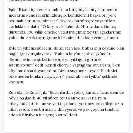
Işık, “Bizim için en zor anlardan biri, büyük büyük ninemin
mezarını kendi ellerimizle açıp, kemiklerini başka bir yere
taşımak zorunda kalmaktı.” diyerek bu süreçte yaşadıkları
zorlukları anlattı. “O köy artık kalmadı. Haritadan silinmiş
durumda. 100 yıllık emekle yetiştirdiğimiz zeytin ağaçlarımız
yok oldu. Artık toprağımız bile kalmadı.” ifadelerini kullandı.
Evlerin yıkılma sürecini de anlatan Işık, babasının köyüne olan
bağlılığını vurgulayarak, “Babam köyüne çok düşkündür.
‘Benim evimi o şirketin kepçeleri yıktığını görmek
istemiyorum,’ dedi. Kendi elleriyle yaptığı taş duvarlara, ‘Ben
köyüme daha doyamadım. Bizim suçumuz neydi? Bu devlet
bize neden bunları yaşatıyor?’ yazarak o evi yıktı.” şeklinde
konuştu.
Son olarak Esra Işık, “Bu acılardan yola çıkarak mücadelemize
böyle başladık. 40 yıl süren bir talan ve acı var. Bizim
hikayemiz, bir insan ve yurttaş olarak yerimizden edilişimizin
hikayesidir. Ben bu acıları dinleyerek ve pek çoğuna tanıklık
ederek büyüyen bir genç kızım.” dedi.