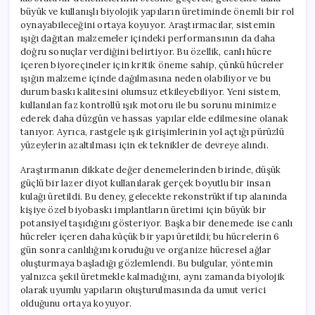
büyük ve kullanışlı biyolojik yapıların üretiminde önemli bir rol
oynayabileceğini ortaya koyuyor. Araştırmacılar, sistemin
ışığı dağıtan malzemeler içindeki performansının da daha
doğru sonuçlar verdiğini belirtiyor. Bu özellik, canlı hücre
içeren biyoreçineler için kritik öneme sahip, çünkü hücreler
ışığın malzeme içinde dağılmasına neden olabiliyor ve bu
durum baskı kalitesini olumsuz etkileyebiliyor. Yeni sistem,
kullanılan faz kontrollü ışık motoru ile bu sorunu minimize
ederek daha düzgün ve hassas yapılar elde edilmesine olanak
tanıyor. Ayrıca, rastgele ışık girişimlerinin yol açtığı pürüzlü
yüzeylerin azaltılması için ek teknikler de devreye alındı.
Araştırmanın dikkate değer denemelerinden birinde, düşük
güçlü bir lazer diyot kullanılarak gerçek boyutlu bir insan
kulağı üretildi. Bu deney, gelecekte rekonstrüktif tıp alanında
kişiye özel biyobaskı implantların üretimi için büyük bir
potansiyel taşıdığını gösteriyor. Başka bir denemede ise canlı
hücreler içeren daha küçük bir yapı üretildi; bu hücrelerin 6
gün sonra canlılığını koruduğu ve organize hücresel ağlar
oluşturmaya başladığı gözlemlendi. Bu bulgular, yöntemin
yalnızca şekil üretmekle kalmadığını, aynı zamanda biyolojik
olarak uyumlu yapıların oluşturulmasında da umut verici
olduğunu ortaya koyuyor.