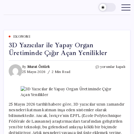
Skip
to
content
EKONOMI
3D Yazıcılar ile Yapay Organ
Üretiminde Çığır Açan Yenilikler
3D
By
Murat Öztürk
yorumlar kapalı
Yazıcılar
25 Mayıs 2026
2 Min Read
ile
Yapay
Organ
Üretiminde
Çığır
Açan
25 Mayıs 2026 tarihli habere göre, 3D yazıcılar uzun zamandır
Yenilikler
nesneleri katman katman inşa eden sistemler olarak
için
bilinmektedir. Ancak, İsviçre’nin EPFL (Ecole Polytechnique
Fédérale de Lausanne) araştırmacıları tarafından geliştirilen
yeni bir teknoloji, bu geleneksel anlayışı köklü bir biçimde
değiştiriyor. Artık nesneleri yavaşça üst üste eklemek yerine,