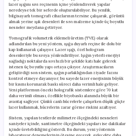
lazer ışığını sıvı reçinenin içine yönlendirerek yapılar
neredeyse tek bir seferde oluşturulabiliyor. Bu yenilik,
bilgisayarlı tomografi cihazlarının tersine çalışarak, görüntü
almak yerine ışık desenleri ile sıvı malzeme içinde üç boyutlu
nesneler meydana getiriyor.
Tomografik volumetrik eklemeli üretim (TVE) olarak
adlandırılan bu yeni yöntem, ışığa duyarlı reçine ile dolu bir
kap kullanarak çalışıyor. Lazer ışığı, özel hologram
desenleriyle bu sıvıya yönlendiriliyor. Işığın yeterli enerjiyi
sağladığı noktalarda sıvı hızlı bir şekilde katı hale gelerek
istenen üç boyutlu yapı ortaya çıkıyor. Araştırmacıların
geliştirdiği son sistem, ışığın parlaklığından ziyade fazını
kontrol etmeye dayanıyor; bu sayede lazer enerjisinin büyük
bir kısmı korunarak baskı süreci daha verimli hale geliyor.
Yeni platformun önceki holografik sistemlere göre 70 kat
daha verimli olması, özellikle biyobaskı alanında büyük bir
avantaj sağlıyor. Çünkü canlı hücrelerle çalışırken düşük güçte
lazer kullanmak, hücrelerin zarar görme riskini azaltıyor.
Sistem, yapılan testlerde milimetre ölçeğindeki nesneleri
saniyeler içinde, santimetre ölçeğindeki yapıları ise dakikalar
içinde üretebildiğini gösterdi. Bu durum, yeni yöntemin
laboratuvar denemelerinin ötesine geçerek, gelecekte daha