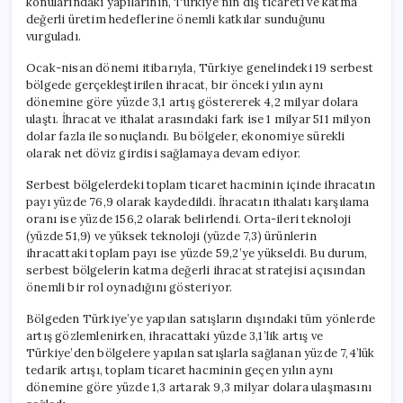
konularındaki yapılarının, Türkiye’nin dış ticareti ve katma
için
değerli üretim hedeflerine önemli katkılar sunduğunu
vurguladı.
Ocak-nisan dönemi itibarıyla, Türkiye genelindeki 19 serbest
bölgede gerçekleştirilen ihracat, bir önceki yılın aynı
dönemine göre yüzde 3,1 artış göstererek 4,2 milyar dolara
ulaştı. İhracat ve ithalat arasındaki fark ise 1 milyar 511 milyon
dolar fazla ile sonuçlandı. Bu bölgeler, ekonomiye sürekli
olarak net döviz girdisi sağlamaya devam ediyor.
Serbest bölgelerdeki toplam ticaret hacminin içinde ihracatın
payı yüzde 76,9 olarak kaydedildi. İhracatın ithalatı karşılama
oranı ise yüzde 156,2 olarak belirlendi. Orta-ileri teknoloji
(yüzde 51,9) ve yüksek teknoloji (yüzde 7,3) ürünlerin
ihracattaki toplam payı ise yüzde 59,2’ye yükseldi. Bu durum,
serbest bölgelerin katma değerli ihracat stratejisi açısından
önemli bir rol oynadığını gösteriyor.
Bölgeden Türkiye’ye yapılan satışların dışındaki tüm yönlerde
artış gözlemlenirken, ihracattaki yüzde 3,1’lik artış ve
Türkiye’den bölgelere yapılan satışlarla sağlanan yüzde 7,4’lük
tedarik artışı, toplam ticaret hacminin geçen yılın aynı
dönemine göre yüzde 1,3 artarak 9,3 milyar dolara ulaşmasını