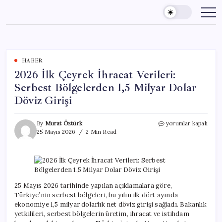
Skip
to
content
HABER
2026 İlk Çeyrek İhracat Verileri:
Serbest Bölgelerden 1,5 Milyar Dolar
Döviz Girişi
2026
By
Murat Öztürk
yorumlar kapalı
İlk
25 Mayıs 2026
2 Min Read
Çeyrek
İhracat
Verileri:
Serbest
Bölgelerden
1,5
25 Mayıs 2026 tarihinde yapılan açıklamalara göre,
Milyar
Türkiye’nin serbest bölgeleri, bu yılın ilk dört ayında
Dolar
ekonomiye 1,5 milyar dolarlık net döviz girişi sağladı. Bakanlık
Döviz
yetkilileri, serbest bölgelerin üretim, ihracat ve istihdam
Girişi