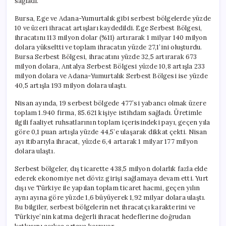
sağladı.
Bursa, Ege ve Adana-Yumurtalık gibi serbest bölgelerde yüzde
10 ve üzeri ihracat artışları kaydedildi. Ege Serbest Bölgesi,
ihracatını 113 milyon dolar (%11) artırarak 1 milyar 140 milyon
dolara yükseltti ve toplam ihracatın yüzde 27,1’ini oluşturdu.
Bursa Serbest Bölgesi, ihracatını yüzde 32,5 artırarak 673
milyon dolara, Antalya Serbest Bölgesi yüzde 10,8 artışla 233
milyon dolara ve Adana-Yumurtalık Serbest Bölgesi ise yüzde
40,5 artışla 193 milyon dolara ulaştı.
Nisan ayında, 19 serbest bölgede 477’si yabancı olmak üzere
toplam 1.940 firma, 85.621 kişiye istihdam sağladı. Üretimle
ilgili faaliyet ruhsatlarının toplam içerisindeki payı, geçen yıla
göre 0,1 puan artışla yüzde 44,5’e ulaşarak dikkat çekti. Nisan
ayı itibarıyla ihracat, yüzde 6,4 artarak 1 milyar 177 milyon
dolara ulaştı.
Serbest bölgeler, dış ticarette 438,5 milyon dolarlık fazla elde
ederek ekonomiye net döviz girişi sağlamaya devam etti. Yurt
dışı ve Türkiye ile yapılan toplam ticaret hacmi, geçen yılın
aynı ayına göre yüzde 1,6 büyüyerek 1,92 milyar dolara ulaştı.
Bu bilgiler, serbest bölgelerin net ihracatçı karakterini ve
Türkiye’nin katma değerli ihracat hedeflerine doğrudan