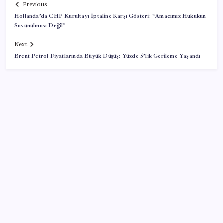
Previous
Hollanda’da CHP Kurultayı İptaline Karşı Gösteri: “Amacımız Hukukun
Savunulması Değil”
Next
Brent Petrol Fiyatlarında Büyük Düşüş: Yüzde 5’lik Gerileme Yaşandı
SON YAZILAR
Kritik toplantıya günler kaldı: Merkez Bankası
enflasyon tahminlerini 13 Ağustos’ta duyuracak
23 ülkede faaliyet gösteren Türk devi kararını verdi: