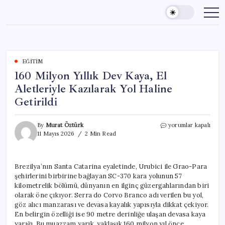
Skip
to
content
EĞITIM
160 Milyon Yıllık Dev Kaya, El
Aletleriyle Kazılarak Yol Haline
Getirildi
160
By
Murat Öztürk
yorumlar kapalı
Milyon
11 Mayıs 2026
2 Min Read
Yıllık
Dev
Kaya,
Brezilya’nın Santa Catarina eyaletinde, Urubici ile Grao-Para
El
şehirlerini birbirine bağlayan SC-370 kara yolunun 57
Aletleriyle
Kazılarak
kilometrelik bölümü, dünyanın en ilginç güzergahlarından biri
Yol
olarak öne çıkıyor. Serra do Corvo Branco adı verilen bu yol,
Haline
göz alıcı manzarası ve devasa kayalık yapısıyla dikkat çekiyor.
Getirildi
En belirgin özelliği ise 90 metre derinliğe ulaşan devasa kaya
için
yarığı. Bu muazzam yarık, yaklaşık 160 milyon yıl önce