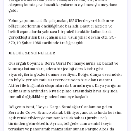
oluşmuş kumtaşı ve bazalt kayalarının oyulmasıyla meydana
geldi.
Yolun yapımına ait ilk çalışmalar, 1950’lerde yerel halkın ve
bölge liderlerinin öncülüğünde başladı. Basit el aletleri ve
belirli aşamalarda yalnızca bir paletli traktör kullanılarak
gerçekleştirilen kazı çalışmaları, uzun yıllar devam etti. SC-
370, 19 Şubat 1980 tarihinde trafiğe açıldı.
JELOJİK ZENGİNLİKLER
Güzergah boyunca, Serra Geral Formasyonu’na ait bazalt ve
kumtaşı katmanları, adeta bir jeoloji ders kitabı gibi
ziyaretçilerin gözleri önüne seriliyor. Bölge, dünya üzerindeki
en büyük yer altı tatlı su rezervlerinden biri olan Guarani
Akiferi ile bağlantılı oluşumları da barındırıyor. Kaya yarığının
açılmasının ardından, kıyı ile plato arasındaki hava akışında
önemli değişiklikler gözlemlenmeye başladı.
Bölgenin ismi, “Beyaz Karga Sıradağları” anlamına gelen
Serra do Corvo Branco olarak biliniyor; ancak aslında bu isim,
açık renkli tüyleriyle tanınan kral akbabası (urubu-rei)
türünden gelmektedir. Ayrıca, bölgede cam zeminli seyir
terasları ve panoramik manzaralar sunan Parque Altos da